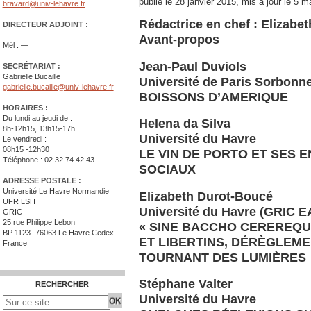
publié le
28 janvier 2015
,
mis à jour le
5 m
bravard@univ-lehavre.fr
Rédactrice en chef : Elizabe
DIRECTEUR ADJOINT :
—
Avant-propos
Mél : —
Jean-Paul Duviols
SECRÉTARIAT :
Gabrielle Bucaille
Université de Paris Sorbonn
gabrielle.bucaille@univ-lehavre.fr
BOISSONS D’AMERIQUE
HORAIRES :
Du lundi au jeudi de :
Helena da Silva
8h-12h15, 13h15-17h
Université du Havre
Le vendredi :
08h15 -12h30
LE VIN DE PORTO ET SES 
Téléphone : 02 32 74 42 43
SOCIAUX
ADRESSE POSTALE :
Université Le Havre Normandie
Elizabeth Durot-Boucé
UFR LSH
Université du Havre (GRIC E
GRIC
25 rue Philippe Lebon
« SINE BACCHO CEREREQUE
BP 1123 76063 Le Havre Cedex
ET LIBERTINS, DÉRÈGLEM
France
TOURNANT DES LUMIÈRES
Stéphane Valter
RECHERCHER
Université du Havre