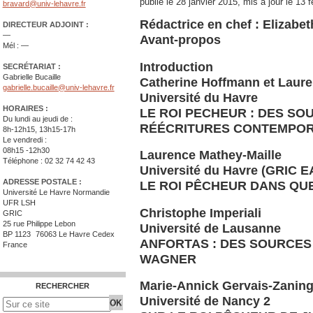
publié le
28 janvier 2015
,
mis à jour le
13 f
bravard@univ-lehavre.fr
Rédactrice en chef : Elizabe
DIRECTEUR ADJOINT :
—
Avant-propos
Mél : —
Introduction
SECRÉTARIAT :
Gabrielle Bucaille
Catherine Hoffmann et Laure
gabrielle.bucaille@univ-lehavre.fr
Université du Havre
HORAIRES :
LE ROI PECHEUR : DES SO
Du lundi au jeudi de :
RÉÉCRITURES CONTEMPOR
8h-12h15, 13h15-17h
Le vendredi :
08h15 -12h30
Laurence Mathey-Maille
Téléphone : 02 32 74 42 43
Université du Havre (GRIC E
ADRESSE POSTALE :
LE ROI PÊCHEUR DANS QU
Université Le Havre Normandie
UFR LSH
Christophe Imperiali
GRIC
25 rue Philippe Lebon
Université de Lausanne
BP 1123 76063 Le Havre Cedex
ANFORTAS : DES SOURCES
France
WAGNER
Marie-Annick Gervais-Zaning
RECHERCHER
Université de Nancy 2