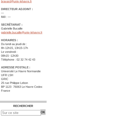
bravard@univ-lehavre.fr
DIRECTEUR ADJOINT :
—
Mél : —
SECRÉTARIAT :
Gabrielle Bucaille
gabrielle.bucaille@univ-lehavre.fr
HORAIRES :
Du lundi au jeudi de :
8h-12h15, 13h15-17h
Le vendredi :
08h15 -12h30
Téléphone : 02 32 74 42 43
ADRESSE POSTALE :
Université Le Havre Normandie
UFR LSH
GRIC
25 rue Philippe Lebon
BP 1123 76063 Le Havre Cedex
France
RECHERCHER